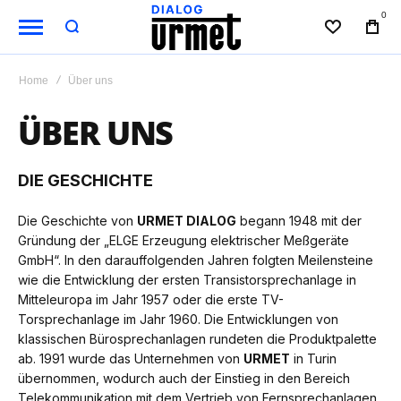
0
WUNSCHL
BAG
Home
Über uns
ÜBER UNS
DIE GESCHICHTE
Die Geschichte von
URMET DIALOG
begann 1948 mit der
Gründung der „ELGE Erzeugung elektrischer Meßgeräte
GmbH“. In den darauffolgenden Jahren folgten Meilensteine
wie die Entwicklung der ersten Transistorsprechanlage in
Mitteleuropa im Jahr 1957 oder die erste TV-
Torsprechanlage im Jahr 1960. Die Entwicklungen von
klassischen Bürosprechanlagen rundeten die Produktpalette
ab. 1991 wurde das Unternehmen von
URMET
in Turin
übernommen, wodurch auch der Einstieg in den Bereich
Telekommunikation mit dem Vertrieb von Fernsprechanlagen