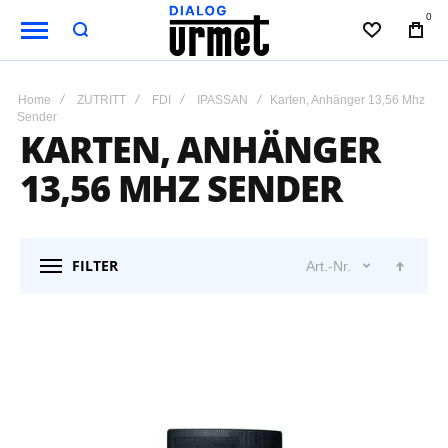
0
WUNSCHL
BAG
Home
ZUTRITT
FDI
IPASSAN
Karten, Anhänger 13,56 Mhz
Sender
KARTEN, ANHÄNGER
13,56 MHZ SENDER
FILTER
Art.-Nr.