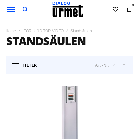
0
WUNSCHL
BAG
Home
TOR- UND TOR-VIDEO
Standsäulen
STANDSÄULEN
FILTER
Art.-Nr.