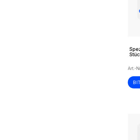
Spez
Stüc
Art.-
BI