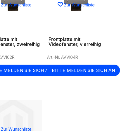
Zur Wunschliste
Zur Wunschliste
latte mit
Frontplatte mit
enster, zweireihig
Videofenster, vierreihig
 AVVI02R
Art.-Nr. AVVI04R
E MELDEN SIE SICH AN
BITTE MELDEN SIE SICH AN
Zur Wunschliste