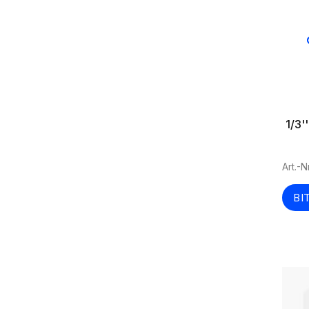
1/3'
Art.-N
BI