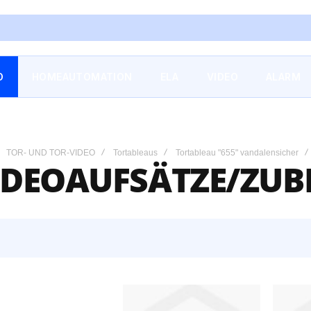
O
HOMEAUTOMATION
ELA
VIDEO
ALARM
TOR- UND TOR-VIDEO
Tortableaus
Tortableau "655" vandalensicher
IDEOAUFSÄTZE/ZU