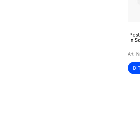
Post
in S
Art.-
BI