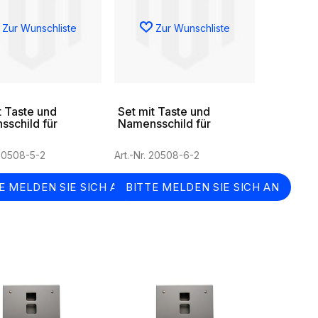
Zur Wunschliste
Zur Wunschliste
t Taste und
Set mit Taste und
schild für
Namensschild für
hige 655-
zweireihige 655-
llen
Torstellen
 20508-5-2
Art.-Nr. 20508-6-2
E MELDEN SIE SICH AN
BITTE MELDEN SIE SICH AN