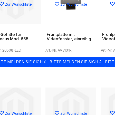
Zur Wunschliste
Zur Wunschliste
Soffitte für
Frontplatte mit
Frontp
leaus Mod. 655
Videofenster, einreihig
Videof
Nr. 20508-LED
Art.-Nr. AVVI01R
Art.-Nr.
TTE MELDEN SIE SICH AN
BITTE MELDEN SIE SICH AN
BITT
Zur Wunschliste
Zur Wunschliste