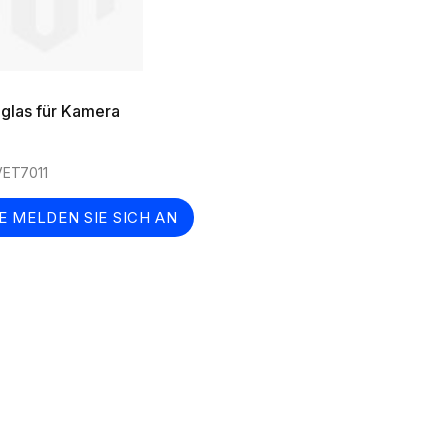
glas für Kamera
 VET7011
E MELDEN SIE SICH AN