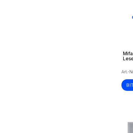
Mifa
Les
oder
Art.-N
BI