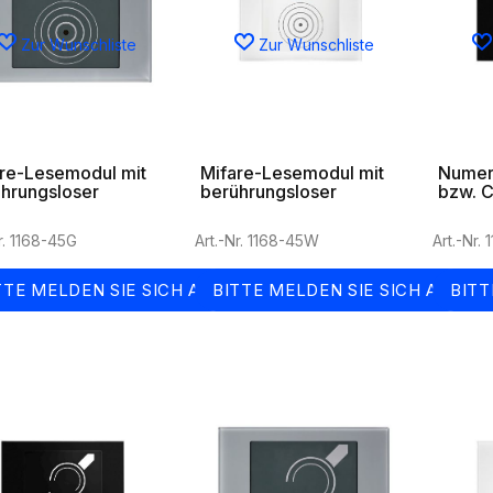
Zur Wunschliste
Zur Wunschliste
re-Lesemodul mit
Mifare-Lesemodul mit
Numeri
hrungsloser
berührungsloser
bzw. C
zone in grau
Lesezone in weiß
Relais
r. 1168-45G
Art.-Nr. 1168-45W
Art.-Nr.
TTE MELDEN SIE SICH AN
BITTE MELDEN SIE SICH AN
BITT