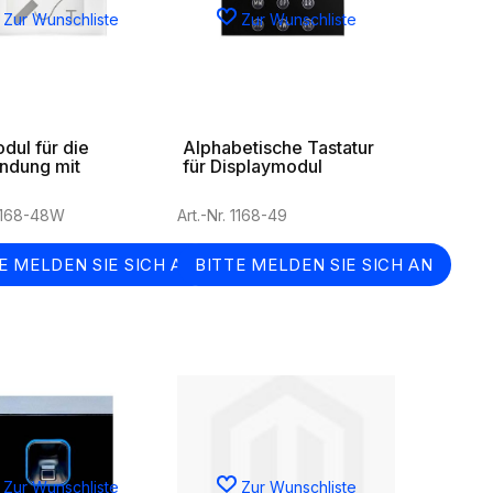
Zur Wunschliste
Zur Wunschliste
dul für die
Alphabetische Tastatur
ndung mit
für Displaymodul
äten, für Alpha-
lle in weiß
 1168-48W
Art.-Nr. 1168-49
E MELDEN SIE SICH AN
BITTE MELDEN SIE SICH AN
Zur Wunschliste
Zur Wunschliste