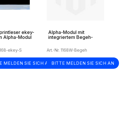
printleser ekey-
Alpha-Modul mit
in Alpha-Modul
integriertem Begeh-
System in weiß
 1168-ekey-S
Art.-Nr. 1168W-Begeh
E MELDEN SIE SICH AN
BITTE MELDEN SIE SICH AN