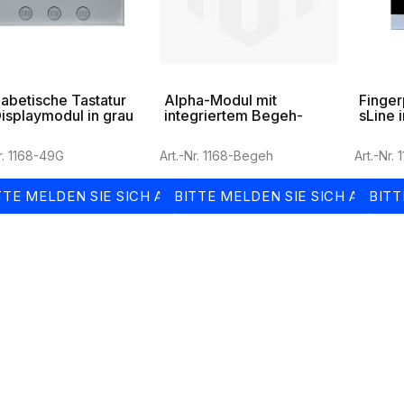
abetische Tastatur
Alpha-Modul mit
Finger
Displaymodul in grau
integriertem Begeh-
sLine 
System
r. 1168-49G
Art.-Nr. 1168-Begeh
Art.-Nr.
TTE MELDEN SIE SICH AN
BITTE MELDEN SIE SICH AN
BITT