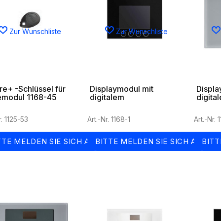
Zur Wunschliste
Zur Wunschliste
re+ -Schlüssel für
Displaymodul mit
Displa
emodul 1168-45
digitalem
digita
 1160-86
Namensregister -
Namens
2VOICE-System
2VOICE
r. 1125-53
Art.-Nr. 1168-1
Art.-Nr. 
grau
TTE MELDEN SIE SICH AN
BITTE MELDEN SIE SICH AN
BITT