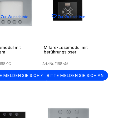
Zur Wunschliste
Zur Wunschliste
ymodul mit
Mifare-Lesemodul mit
lem
berührungsloser
register -
Lesezone
-System - in
1168-1G
Art.-Nr. 1168-45
E MELDEN SIE SICH AN
BITTE MELDEN SIE SICH AN