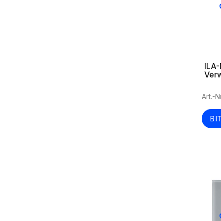
ILA-
Ver
Hörg
Tors
Art.-N
BI