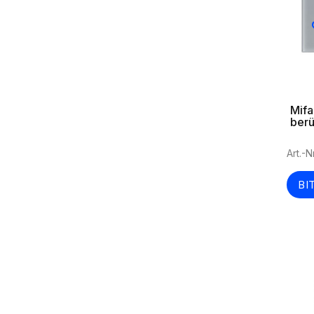
Mifa
berü
Lese
Art.-N
BI