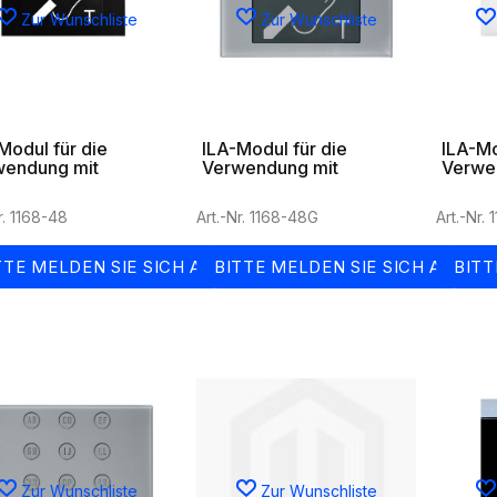
Zur Wunschliste
Zur Wunschliste
Modul für die
ILA-Modul für die
ILA-Mo
wendung mit
Verwendung mit
Verwe
eräten, für Alpha-
Hörgeräten, für Alpha-
Hörger
telle
Torstelle in grau
Torste
r. 1168-48
Art.-Nr. 1168-48G
Art.-Nr.
TTE MELDEN SIE SICH AN
BITTE MELDEN SIE SICH AN
BITT
Zur Wunschliste
Zur Wunschliste