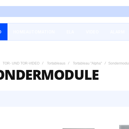
O
HOMEAUTOMATION
ELA
VIDEO
ALARM
TOR- UND TOR-VIDEO
Tortableaus
Tortableau "Alpha"
Sondermodu
ONDERMODULE