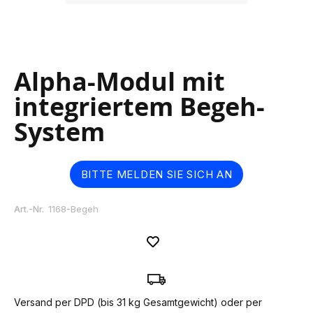
Skip
Alpha-Modul mit
to
the
integriertem Begeh-
beginning
of
System
the
images
gallery
BITTE MELDEN SIE SICH AN
Art.-Nr.
1168-Begeh
Versand per DPD (bis 31 kg Gesamtgewicht) oder per