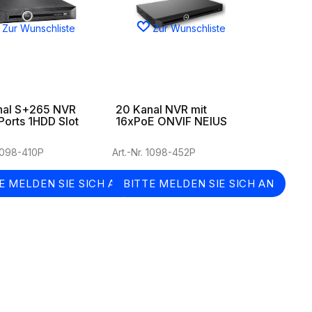
Zur Wunschliste
Zur Wunschliste
nal S+265 NVR
20 Kanal NVR mit
orts 1HDD Slot
16xPoE ONVIF NEIUS
 1098-410P
Art.-Nr. 1098-452P
E MELDEN SIE SICH AN
BITTE MELDEN SIE SICH AN