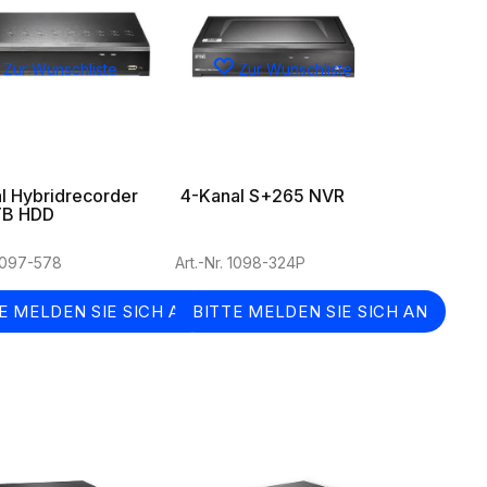
Zur Wunschliste
Zur Wunschliste
l Hybridrecorder
4-Kanal S+265 NVR
1TB HDD
 1097-578
Art.-Nr. 1098-324P
E MELDEN SIE SICH AN
BITTE MELDEN SIE SICH AN