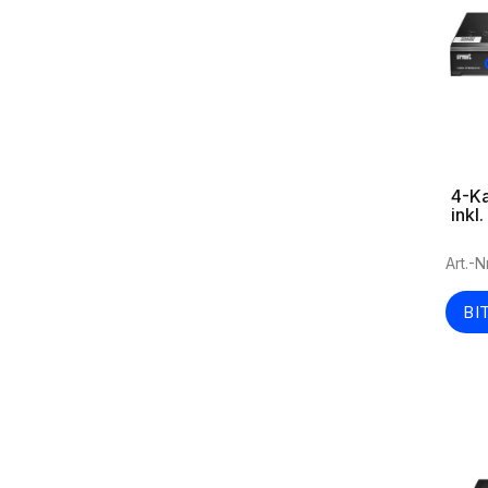
4-Ka
inkl
Art.-
BI