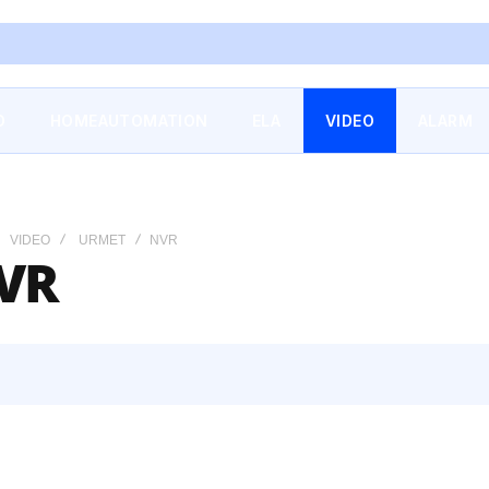
O
HOMEAUTOMATION
ELA
VIDEO
ALARM
VIDEO
URMET
NVR
VR