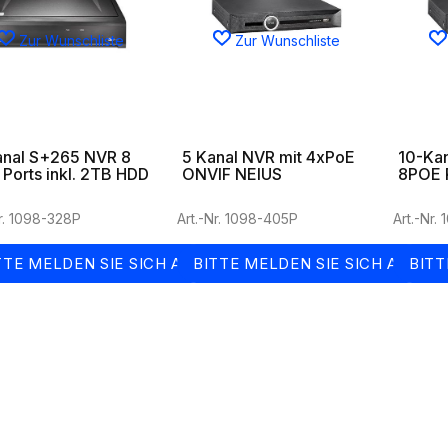
Zur Wunschliste
Zur Wunschliste
anal S+265 NVR 8
5 Kanal NVR mit 4xPoE
10-Ka
Ports inkl. 2TB HDD
ONVIF NEIUS
8POE P
Nr. 1098-328P
Art.-Nr. 1098-405P
Art.-Nr.
TTE MELDEN SIE SICH AN
BITTE MELDEN SIE SICH AN
BITT