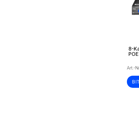
8-K
POE 
Art.-
BI