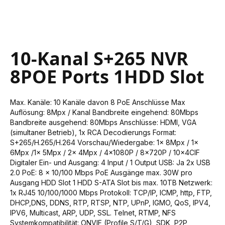
Skip
10-Kanal S+265 NVR
to
the
8POE Ports 1HDD Slot
beginning
of
the
Max. Kanäle: 10 Kanäle davon 8 PoE Anschlüsse Max
images
Auflösung: 8Mpx / Kanal Bandbreite eingehend: 80Mbps
gallery
Bandbreite ausgehend: 80Mbps Anschlüsse: HDMI, VGA
(simultaner Betrieb), 1x RCA Decodierungs Format:
S+265/H.265/H.264 Vorschau/Wiedergabe: 1x 8Mpx / 1x
6Mpx /1x 5Mpx / 2x 4Mpx / 4x1080P / 8x720P / 10x4CIF
Digitaler Ein- und Ausgang: 4 Input / 1 Output USB: Ja 2x USB
2.0 PoE: 8 x 10/100 Mbps PoE Ausgänge max. 30W pro
Ausgang HDD Slot 1 HDD S-ATA Slot bis max. 10TB Netzwerk:
1x RJ45 10/100/1000 Mbps Protokoll: TCP/IP, ICMP, http, FTP,
DHCP,DNS, DDNS, RTP, RTSP, NTP, UPnP, IGMO, QoS, IPV4,
IPV6, Multicast, ARP, UDP, SSL. Telnet, RTMP, NFS
Systemkompatibilität: ONVIF (Profile S/T/G), SDK, P2P