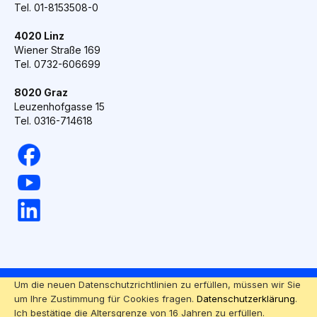
Tel. 01-8153508-0
4020 Linz
Wiener Straße 169
Tel. 0732-606699
8020 Graz
Leuzenhofgasse 15
Tel. 0316-714618
Um die neuen Datenschutzrichtlinien zu erfüllen, müssen wir Sie
Powered by ETRON - Onlineshop, Warenwirtschaft und
um Ihre Zustimmung für Cookies fragen.
Datenschutzerklärung
.
Kassensysteme
Ich bestätige die Altersgrenze von 16 Jahren zu erfüllen.