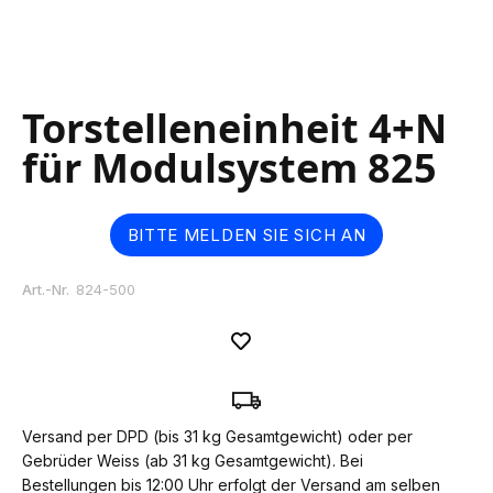
Skip
Torstelleneinheit 4+N
to
the
für Modulsystem 825
beginning
of
the
images
BITTE MELDEN SIE SICH AN
gallery
Art.-Nr.
824-500
Versand per DPD (bis 31 kg Gesamtgewicht) oder per
Gebrüder Weiss (ab 31 kg Gesamtgewicht). Bei
Bestellungen bis 12:00 Uhr erfolgt der Versand am selben