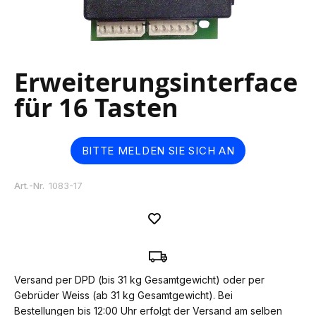
Skip
Erweiterungsinterface
to
the
für 16 Tasten
beginning
of
the
images
BITTE MELDEN SIE SICH AN
gallery
Art.-Nr.
1083-17
Versand per DPD (bis 31 kg Gesamtgewicht) oder per
Gebrüder Weiss (ab 31 kg Gesamtgewicht). Bei
Bestellungen bis 12:00 Uhr erfolgt der Versand am selben