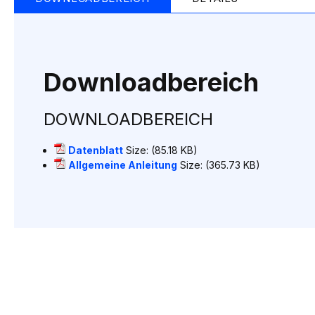
the
beginning
of
the
images
Downloadbereich
gallery
DOWNLOADBEREICH
Datenblatt
Size: (85.18 KB)
Allgemeine Anleitung
Size: (365.73 KB)