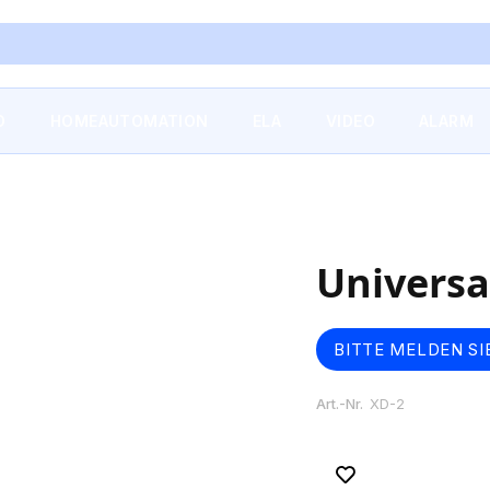
O
HOMEAUTOMATION
ELA
VIDEO
ALARM
Universa
BITTE MELDEN SI
Art.-Nr.
XD-2