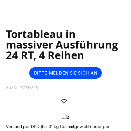
Skip
Tortableau in
to
the
massiver Ausführung
beginning
of
24 RT, 4 Reihen
the
images
gallery
BITTE MELDEN SIE SICH AN
Art.-Nr.
7774-24R
Versand per DPD (bis 31 kg Gesamtgewicht) oder per