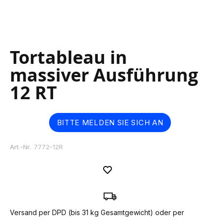
Skip
Tortableau in
to
the
massiver Ausführung
beginning
of
12 RT
the
images
gallery
BITTE MELDEN SIE SICH AN
Art.-Nr.
7772-12R
Versand per DPD (bis 31 kg Gesamtgewicht) oder per