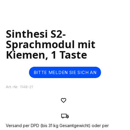
Skip
Sinthesi S2-
to
the
Sprachmodul mit
beginning
of
Kiemen, 1 Taste
the
images
gallery
BITTE MELDEN SIE SICH AN
Art.-Nr.
1148-21
Versand per DPD (bis 31 kg Gesamtgewicht) oder per