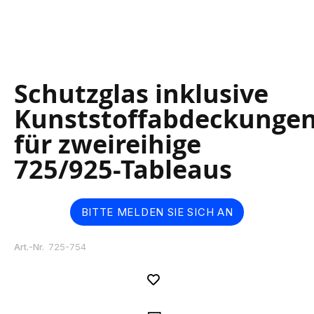
Skip
Schutzglas inklusive
to
the
Kunststoffabdeckunge
beginning
of
für zweireihige
the
images
725/925-Tableaus
gallery
BITTE MELDEN SIE SICH AN
Art.-Nr.
725-754