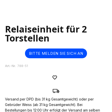
Skip
Relaiseinheit für 2
to
the
Torstellen
beginning
of
the
images
BITTE MELDEN SIE SICH AN
gallery
Art.-Nr.
788-51
Versand per DPD (bis 31 kg Gesamtgewicht) oder per
Gebrüder Weiss (ab 31 kg Gesamtgewicht). Bei
Bestellungen bis 12:00 Uhr erfolgt der Versand am selben