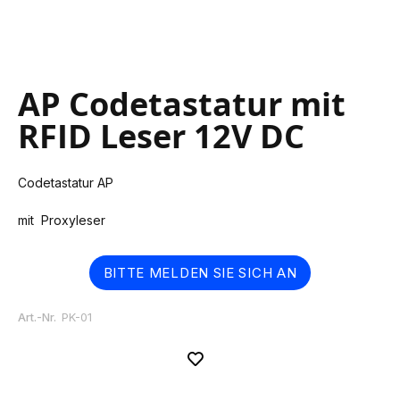
Skip
AP Codetastatur mit
to
the
RFID Leser 12V DC
beginning
of
the
Codetastatur AP
images
gallery
mit Proxyleser
BITTE MELDEN SIE SICH AN
Art.-Nr.
PK-01