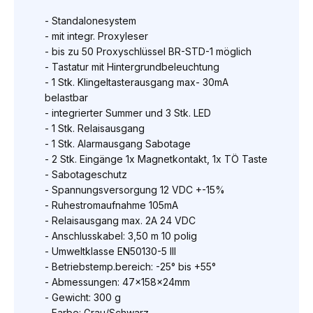
- Standalonesystem
- mit integr. Proxyleser
- bis zu 50 Proxyschlüssel BR-STD-1 möglich
- Tastatur mit Hintergrundbeleuchtung
- 1 Stk. Klingeltasterausgang max- 30mA
belastbar
- integrierter Summer und 3 Stk. LED
- 1 Stk. Relaisausgang
- 1 Stk. Alarmausgang Sabotage
- 2 Stk. Eingänge 1x Magnetkontakt, 1x TÖ Taste
- Sabotageschutz
- Spannungsversorgung 12 VDC +-15%
- Ruhestromaufnahme 105mA
- Relaisausgang max. 2A 24 VDC
- Anschlusskabel: 3,50 m 10 polig
- Umweltklasse EN50130-5 III
- Betriebstemp.bereich: -25° bis +55°
- Abmessungen: 47x158x24mm
- Gewicht: 300 g
- Farbe: Grau/Schwarz