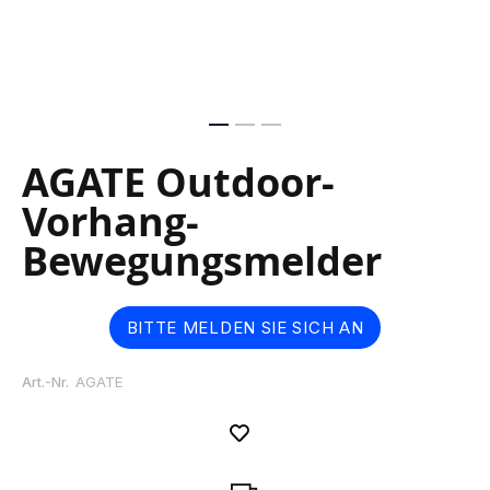
Skip
AGATE Outdoor-
to
the
Vorhang-
beginning
of
Bewegungsmelder
the
images
gallery
BITTE MELDEN SIE SICH AN
Art.-Nr.
AGATE