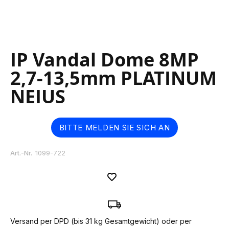
Skip
IP Vandal Dome 8MP
to
the
2,7-13,5mm PLATINUM
beginning
of
NEIUS
the
images
gallery
BITTE MELDEN SIE SICH AN
Art.-Nr.
1099-722
Versand per DPD (bis 31 kg Gesamtgewicht) oder per