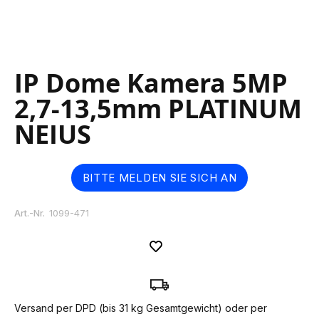
Skip
IP Dome Kamera 5MP
to
the
2,7-13,5mm PLATINUM
beginning
of
NEIUS
the
images
gallery
BITTE MELDEN SIE SICH AN
Art.-Nr.
1099-471
Versand per DPD (bis 31 kg Gesamtgewicht) oder per