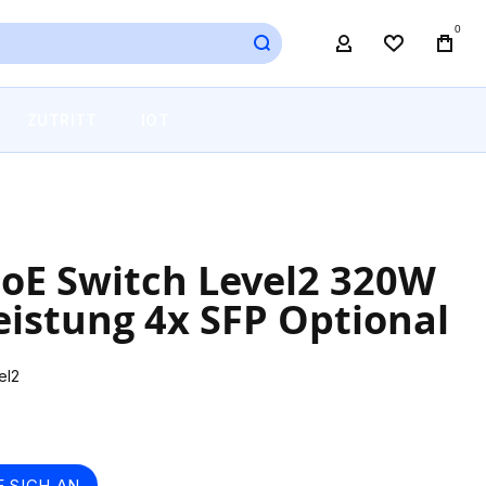
0
BAG
MEIN KONTO
WUNSCHLI
ZUTRITT
IOT
PoE Switch Level2 320W
istung 4x SFP Optional
el2
E SICH AN