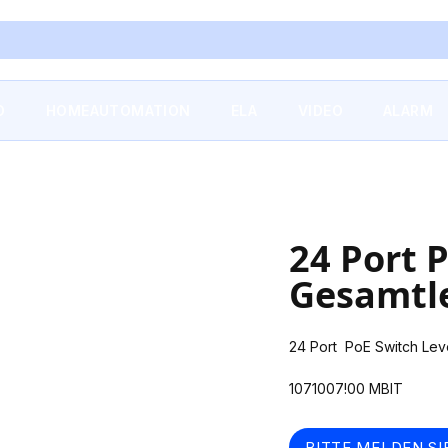
O
HOMEAUTOMATION
ELA
VIDEO
ALARM
24 Port 
Gesamtle
24 Port PoE Switch Lev
1071007!00 MBIT
BITTE MELDEN SI