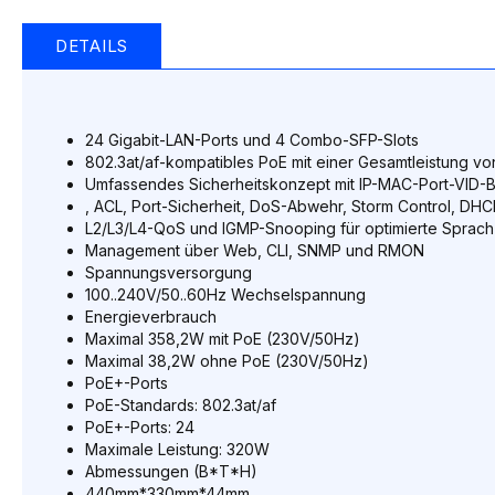
the
beginning
DETAILS
of
the
images
gallery
24 Gigabit-LAN-Ports und 4 Combo-SFP-Slots
802.3at/af-kompatibles PoE mit einer Gesamtleistung v
Umfassendes Sicherheitskonzept mit IP-MAC-Port-VID-
, ACL, Port-Sicherheit, DoS-Abwehr, Storm Control, DH
L2/L3/L4-QoS und IGMP-Snooping für optimierte Spra
Management über Web, CLI, SNMP und RMON
Spannungsversorgung
100..240V/50..60Hz Wechselspannung
Energieverbrauch
Maximal 358,2W mit PoE (230V/50Hz)
Maximal 38,2W ohne PoE (230V/50Hz)
PoE+-Ports
PoE-Standards: 802.3at/af
PoE+-Ports: 24
Maximale Leistung: 320W
Abmessungen (B*T*H)
440mm*330mm*44mm